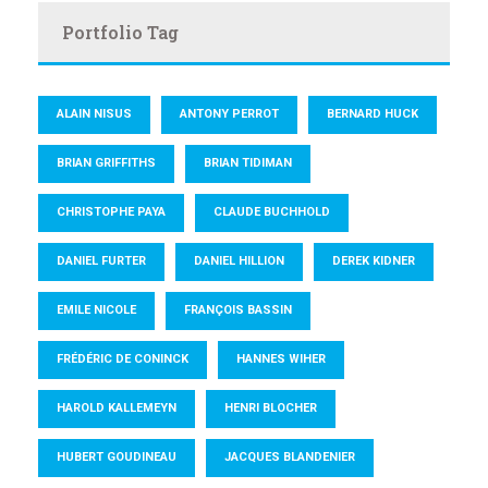
Portfolio Tag
ALAIN NISUS
ANTONY PERROT
BERNARD HUCK
BRIAN GRIFFITHS
BRIAN TIDIMAN
CHRISTOPHE PAYA
CLAUDE BUCHHOLD
DANIEL FURTER
DANIEL HILLION
DEREK KIDNER
EMILE NICOLE
FRANÇOIS BASSIN
FRÉDÉRIC DE CONINCK
HANNES WIHER
HAROLD KALLEMEYN
HENRI BLOCHER
HUBERT GOUDINEAU
JACQUES BLANDENIER