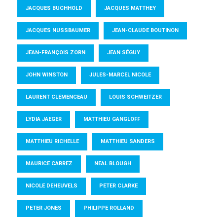
JACQUES BUCHHOLD
JACQUES MATTHEY
JACQUES NUSSBAUMER
JEAN-CLAUDE BOUTINON
JEAN-FRANÇOIS ZORN
JEAN SÉGUY
JOHN WINSTON
JULES-MARCEL NICOLE
LAURENT CLÉMENCEAU
LOUIS SCHWEITZER
LYDIA JAEGER
MATTHIEU GANGLOFF
MATTHIEU RICHELLE
MATTHIEU SANDERS
MAURICE CARREZ
NEAL BLOUGH
NICOLE DEHEUVELS
PETER CLARKE
PETER JONES
PHILIPPE ROLLAND