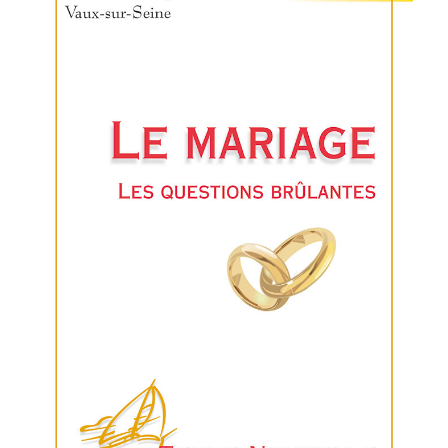
LE MARIAGE
Emile Nicole
/
Frédéric de Coninck
/
Henri
Blocher
/
Jacques Buchhold
/
Jacques
Nussbaumer
/
Matthieu Gangloff
/
Nicole
Deheuvels