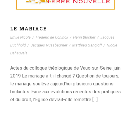
LE MARIAGE
Emile Nicole
/
Frédéric de Coninck
/
Henri Blocher
/
Jacques
Buchhold
/
Jacques Nussbaumer
/
Matthieu Gangloff
/
Nicole
Deheuvels
Actes du colloque théologique de Vaux-sur-Seine, juin
2019 Le mariage a-t-il changé ? Question de toujours,
le mariage soulève aujourd’hui plusieurs questions
brûlantes. Face aux évolutions récentes des pratiques
et du droit, l’Église devrait-elle remettre […]