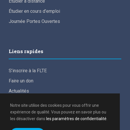
Étudier à distance
Étudier en cours d’emploi
Journée Portes Ouvertes
Liens rapides
S’inscrire à la FLTE
Faire un don
Actualités
For English speakers
Notre site utilise des cookies pour vous offrir une
Conditions de participation aux frais d’études
expérience de qualité. Vous pouvez en savoir plus ou
les désactiver dans
les paramètres de confidentialité
.
Politique de confidentialité