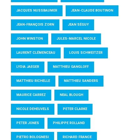
JACQUES NUSSBAUMER
JEAN-CLAUDE BOUTINON
JEAN-FRANÇOIS ZORN
JEAN SÉGUY
JOHN WINSTON
JULES-MARCEL NICOLE
LAURENT CLÉMENCEAU
LOUIS SCHWEITZER
LYDIA JAEGER
MATTHIEU GANGLOFF
MATTHIEU RICHELLE
MATTHIEU SANDERS
MAURICE CARREZ
NEAL BLOUGH
NICOLE DEHEUVELS
PETER CLARKE
PETER JONES
PHILIPPE ROLLAND
PIETRO BOLOGNESI
RICHARD FRANCE