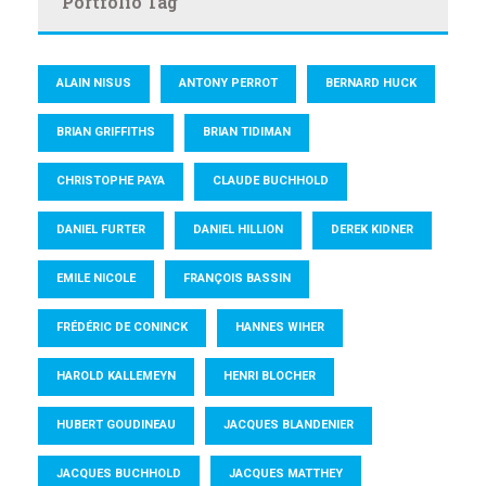
Portfolio Tag
ALAIN NISUS
ANTONY PERROT
BERNARD HUCK
BRIAN GRIFFITHS
BRIAN TIDIMAN
CHRISTOPHE PAYA
CLAUDE BUCHHOLD
DANIEL FURTER
DANIEL HILLION
DEREK KIDNER
EMILE NICOLE
FRANÇOIS BASSIN
FRÉDÉRIC DE CONINCK
HANNES WIHER
HAROLD KALLEMEYN
HENRI BLOCHER
HUBERT GOUDINEAU
JACQUES BLANDENIER
JACQUES BUCHHOLD
JACQUES MATTHEY