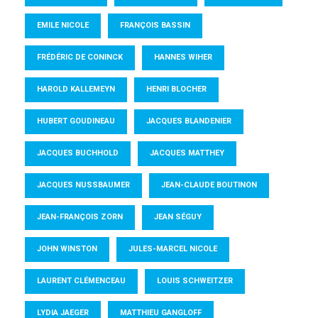
EMILE NICOLE
FRANÇOIS BASSIN
FRÉDÉRIC DE CONINCK
HANNES WIHER
HAROLD KALLEMEYN
HENRI BLOCHER
HUBERT GOUDINEAU
JACQUES BLANDENIER
JACQUES BUCHHOLD
JACQUES MATTHEY
JACQUES NUSSBAUMER
JEAN-CLAUDE BOUTINON
JEAN-FRANÇOIS ZORN
JEAN SÉGUY
JOHN WINSTON
JULES-MARCEL NICOLE
LAURENT CLÉMENCEAU
LOUIS SCHWEITZER
LYDIA JAEGER
MATTHIEU GANGLOFF