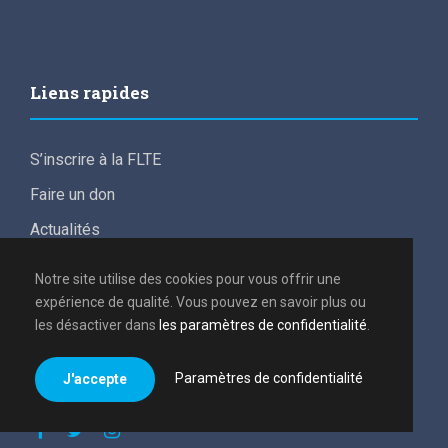
Liens rapides
S’inscrire à la FLTE
Faire un don
Actualités
For English speakers
Notre site utilise des cookies pour vous offrir une
Conditions de participation aux frais d’études
expérience de qualité. Vous pouvez en savoir plus ou
les désactiver dans
les paramètres de confidentialité
.
Politique de confidentialité
Paramètres de confidentialité
J'accepte
Tous droits réservés 2021, FLTE