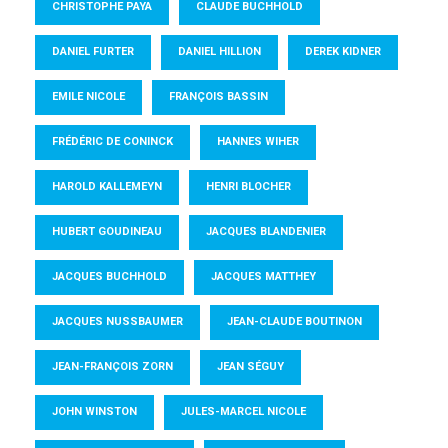
CHRISTOPHE PAYA
CLAUDE BUCHHOLD
DANIEL FURTER
DANIEL HILLION
DEREK KIDNER
EMILE NICOLE
FRANÇOIS BASSIN
FRÉDÉRIC DE CONINCK
HANNES WIHER
HAROLD KALLEMEYN
HENRI BLOCHER
HUBERT GOUDINEAU
JACQUES BLANDENIER
JACQUES BUCHHOLD
JACQUES MATTHEY
JACQUES NUSSBAUMER
JEAN-CLAUDE BOUTINON
JEAN-FRANÇOIS ZORN
JEAN SÉGUY
JOHN WINSTON
JULES-MARCEL NICOLE