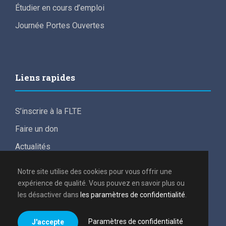
Étudier en cours d’emploi
Journée Portes Ouvertes
Liens rapides
S’inscrire à la FLTE
Faire un don
Actualités
For English speakers
Notre site utilise des cookies pour vous offrir une
Conditions de participation aux frais d’études
expérience de qualité. Vous pouvez en savoir plus ou
les désactiver dans
les paramètres de confidentialité
.
Politique de confidentialité
Paramètres de confidentialité
J'accepte