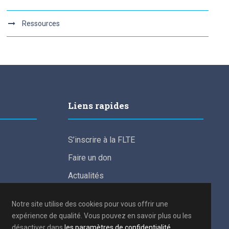
Ressources
Liens rapides
S’inscrire à la FLTE
Faire un don
Actualités
For English speakers
Notre site utilise des cookies pour vous offrir une
Conditions de participation aux frais
expérience de qualité. Vous pouvez en savoir plus ou les
d’études
désactiver dans
les paramètres de confidentialité
.