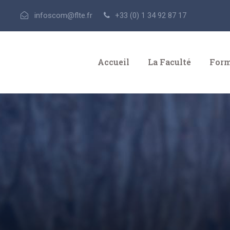
infoscom@flte.fr
+33 (0) 1 34 92 87 17
Accueil
La Faculté
Form