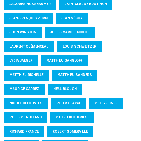
JACQUES NUSSBAUMER
JEAN-CLAUDE BOUTINON
JEAN-FRANÇOIS ZORN
JEAN SÉGUY
JOHN WINSTON
JULES-MARCEL NICOLE
LAURENT CLÉMENCEAU
LOUIS SCHWEITZER
LYDIA JAEGER
MATTHIEU GANGLOFF
MATTHIEU RICHELLE
MATTHIEU SANDERS
MAURICE CARREZ
NEAL BLOUGH
NICOLE DEHEUVELS
PETER CLARKE
PETER JONES
PHILIPPE ROLLAND
PIETRO BOLOGNESI
RICHARD FRANCE
ROBERT SOMERVILLE