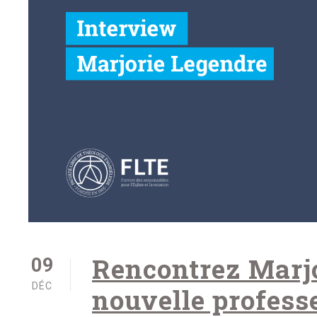
Rencontrez Marjo
09
DÉC
nouvelle profess