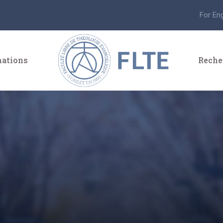
For En
ations
Reche