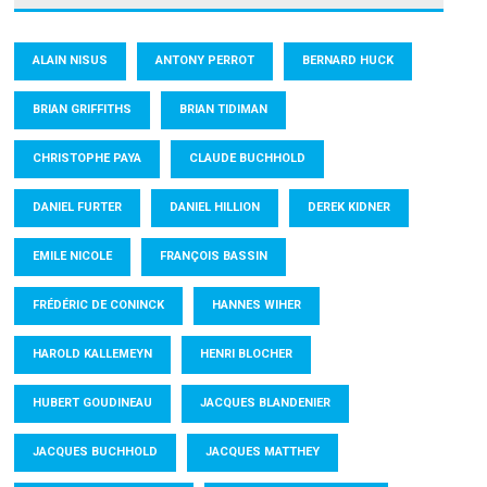
ALAIN NISUS
ANTONY PERROT
BERNARD HUCK
BRIAN GRIFFITHS
BRIAN TIDIMAN
CHRISTOPHE PAYA
CLAUDE BUCHHOLD
DANIEL FURTER
DANIEL HILLION
DEREK KIDNER
EMILE NICOLE
FRANÇOIS BASSIN
FRÉDÉRIC DE CONINCK
HANNES WIHER
HAROLD KALLEMEYN
HENRI BLOCHER
HUBERT GOUDINEAU
JACQUES BLANDENIER
JACQUES BUCHHOLD
JACQUES MATTHEY