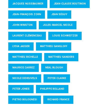
JACQUES NUSSBAUMER
JEAN-CLAUDE BOUTINON
JEAN-FRANÇOIS ZORN
JEAN SÉGUY
JOHN WINSTON
JULES-MARCEL NICOLE
LAURENT CLÉMENCEAU
LOUIS SCHWEITZER
LYDIA JAEGER
MATTHIEU GANGLOFF
MATTHIEU RICHELLE
MATTHIEU SANDERS
MAURICE CARREZ
NEAL BLOUGH
NICOLE DEHEUVELS
PETER CLARKE
PETER JONES
PHILIPPE ROLLAND
PIETRO BOLOGNESI
RICHARD FRANCE