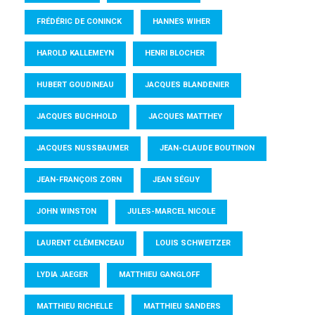
FRÉDÉRIC DE CONINCK
HANNES WIHER
HAROLD KALLEMEYN
HENRI BLOCHER
HUBERT GOUDINEAU
JACQUES BLANDENIER
JACQUES BUCHHOLD
JACQUES MATTHEY
JACQUES NUSSBAUMER
JEAN-CLAUDE BOUTINON
JEAN-FRANÇOIS ZORN
JEAN SÉGUY
JOHN WINSTON
JULES-MARCEL NICOLE
LAURENT CLÉMENCEAU
LOUIS SCHWEITZER
LYDIA JAEGER
MATTHIEU GANGLOFF
MATTHIEU RICHELLE
MATTHIEU SANDERS