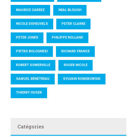
MAURICE CARREZ
NEAL BLOUGH
NICOLE DEHEUVELS
PETER CLARKE
PETER JONES
PHILIPPE ROLLAND
PIETRO BOLOGNESI
RICHARD FRANCE
ROBERT SOMERVILLE
ROGER NICOLE
SAMUEL BÉNÉTREAU
SYLVAIN ROMEROWSKI
THIERRY HUSER
Catégories