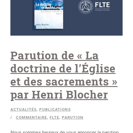
Parution de « La
doctrine de l’Église
et des sacrements »
par Henri Blocher
ACTUALITÉS
,
PUBLICATIONS
COMMENTAIRE
,
FLTE
,
PARUTION
Nous sommes heureux de vous annoncer la parution