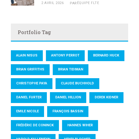
2 AVRIL 2026
ÉQUIPE FLTE
PAR
Portfolio Tag
ALAIN NISUS
ANTONY PERROT
BERNARD HUCK
BRIAN GRIFFITHS
BRIAN TIDIMAN
CHRISTOPHE PAYA
CLAUDE BUCHHOLD
DANIEL FURTER
DANIEL HILLION
DEREK KIDNER
EMILE NICOLE
FRANÇOIS BASSIN
FRÉDÉRIC DE CONINCK
HANNES WIHER