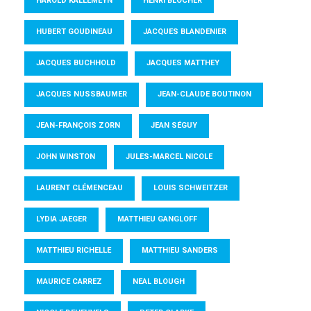
HAROLD KALLEMEYN
HENRI BLOCHER
HUBERT GOUDINEAU
JACQUES BLANDENIER
JACQUES BUCHHOLD
JACQUES MATTHEY
JACQUES NUSSBAUMER
JEAN-CLAUDE BOUTINON
JEAN-FRANÇOIS ZORN
JEAN SÉGUY
JOHN WINSTON
JULES-MARCEL NICOLE
LAURENT CLÉMENCEAU
LOUIS SCHWEITZER
LYDIA JAEGER
MATTHIEU GANGLOFF
MATTHIEU RICHELLE
MATTHIEU SANDERS
MAURICE CARREZ
NEAL BLOUGH