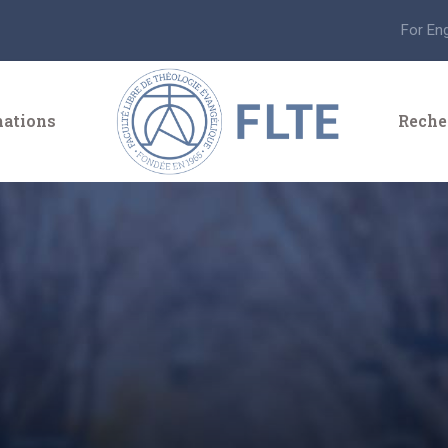
For En
ations
Reche