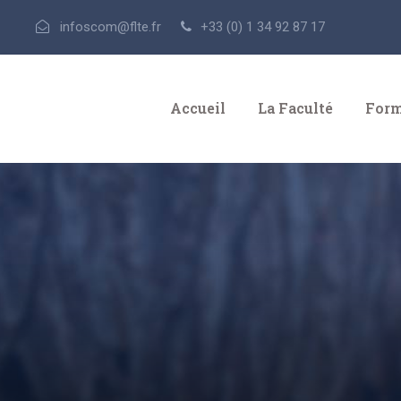
infoscom@flte.fr
+33 (0) 1 34 92 87 17
Accueil
La Faculté
Form