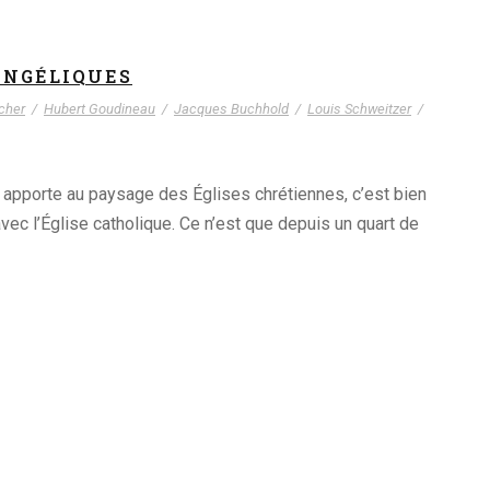
ANGÉLIQUES
cher
/
Hubert Goudineau
/
Jacques Buchhold
/
Louis Schweitzer
/
é, apporte au paysage des Églises chrétiennes, c’est bien
vec l’Église catholique. Ce n’est que depuis un quart de