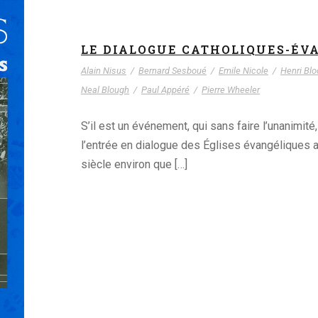
LE DIALOGUE CATHOLIQUES-ÉV
Alain Nisus
/
Bernard Sesboué
/
Emile Nicole
/
Henri Blo
Neal Blough
/
Paul Appéré
/
Pierre Wheeler
S’il est un événement, qui sans faire l’unanimit
l’entrée en dialogue des Églises évangéliques a
siècle environ que […]