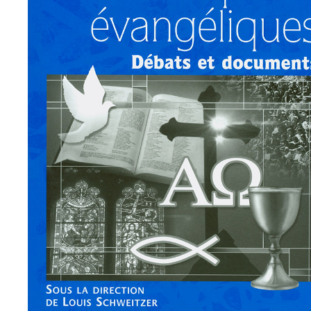
LE DIALOGUE CATHOLIQUES-
ÉVANGÉLIQUES
Alain Nisus
/
Bernard Sesboué
/
Emile Nicole
/
Henri
Blocher
/
Hubert Goudineau
/
Jacques Buchhold
/
Louis
Schweitzer
/
Neal Blough
/
Paul Appéré
/
Pierre Wheeler