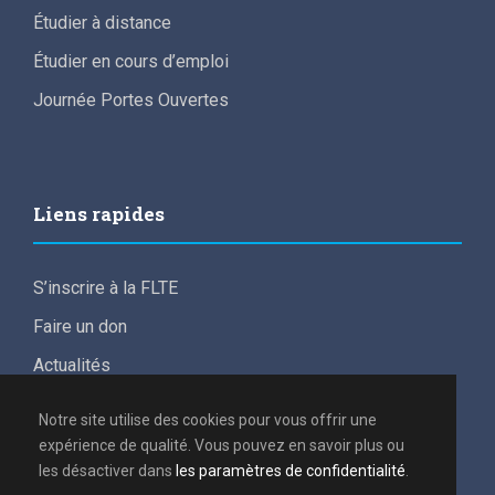
Étudier à distance
Étudier en cours d’emploi
Journée Portes Ouvertes
Liens rapides
S’inscrire à la FLTE
Faire un don
Actualités
For English speakers
Notre site utilise des cookies pour vous offrir une
Conditions de participation aux frais d’études
expérience de qualité. Vous pouvez en savoir plus ou
les désactiver dans
les paramètres de confidentialité
.
Politique de confidentialité