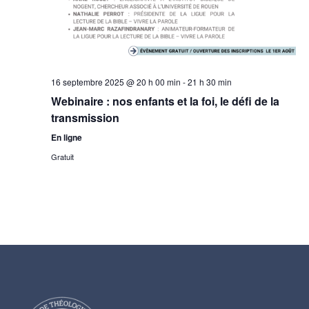
t
u
n
n
i
e
d
d
o
a
e
16 septembre 2025 @ 20 h 00 min
-
21 h 30 min
t
Webinaire : nos enfants et la foi, le défi de la
n
v
e
transmission
.
u
En ligne
p
Gratuit
e
a
s
r
É
v
c
è