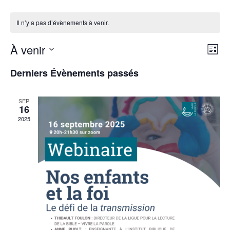
Il n’y a pas d’évènements à venir.
N
N
À venir
L
i
S
a
Derniers Évènements passés
s
a
é
t
v
l
e
SEP
v
e
16
i
2025
c
i
g
t
i
a
o
g
n
t
n
a
i
e
z
o