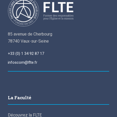
o
n
n
e
m
s
85 avenue de Cherbourg
e
78740 Vaux-sur-Seine
u
n
+33 (0) 1 34 92 87 17
l
t
infoscom@flte.fr
t
a
La Faculté
t
Découvrez la FLTE