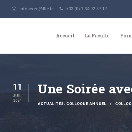
infoscom@flte.fr
+33 (0) 1 34 92 87 17
Accueil
La Faculté
Form
Une Soirée ave
11
JUIL
2024
ACTUALITÉS
,
COLLOQUE ANNUEL
COLLOQ