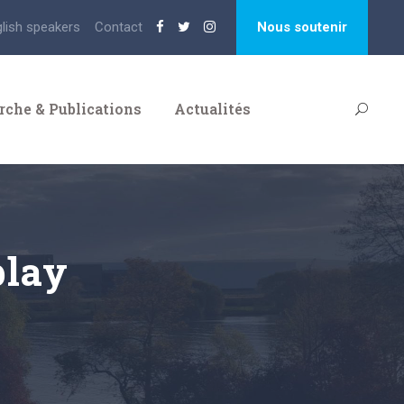
glish speakers
Contact
Nous soutenir
rche & Publications
Actualités
play