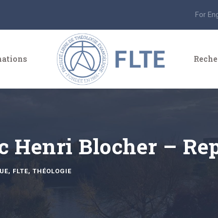
For En
ations
Reche
c Henri Blocher – Re
UE
,
FLTE
,
THÉOLOGIE