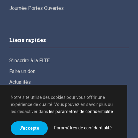
Journée Portes Ouvertes
Liens rapides
S’inscrire à la FLTE
Faire un don
Actualités
For English speakers
Notre site utilise des cookies pour vous offrir une
Conditions de participation aux frais d’études
expérience de qualité. Vous pouvez en savoir plus ou
les désactiver dans
les paramètres de confidentialité
.
Politique de confidentialité
Paramètres de confidentialité
J'accepte
Tous droits réservés 2021, FLTE