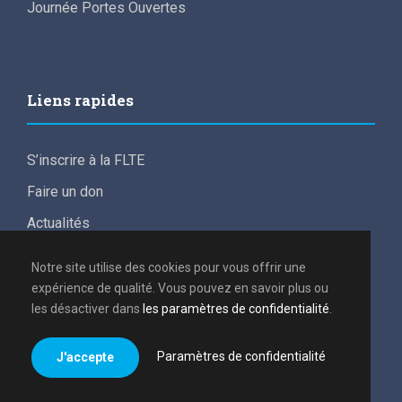
Journée Portes Ouvertes
Liens rapides
S’inscrire à la FLTE
Faire un don
Actualités
For English speakers
Notre site utilise des cookies pour vous offrir une
Conditions de participation aux frais d’études
expérience de qualité. Vous pouvez en savoir plus ou
les désactiver dans
les paramètres de confidentialité
.
Politique de confidentialité
Paramètres de confidentialité
J'accepte
Tous droits réservés 2021, FLTE